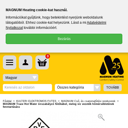
MAGNUM Heating cookie-kat használ.
Információkat gyűjtünk, hogy betekintést nyerjünk weboldalunk
látogatóiból. Ehhez cookie-kat helyezünk. Lásd a mi
Adatvédelmi
Nyilatkozat
további információért.
Bezárás
0
Magyar
Összes kategória
TOVÁBB
Főoldal
>
KÜLTÉRI ELEKTROMOS FŰTÉS
>
MAGNUM Cső- és csatornafűtési rendszerek
>
MAGNUM Trace Hot Water önszabályzó fűtőkábel, meleg víz vezeték hőmérsékletének
fenntartására