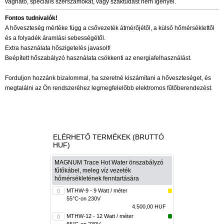
vágható, speciális szerszámokat, vagy szaktudást nem igényel.
Fontos tudnivalók!
A hőveszteség mértéke függ a csővezeték átmérőjétől, a külső hőmérséklettől
és a folyadék áramlási sebességétől.
Extra használata hőszigetelés javasolt!
Beépített hőszabályzó használata csökkenti az energiafelhasználást.
Forduljon hozzánk bizalommal, ha szeretné kiszámítani a hőveszteséget, és
megtalálni az Ön rendszeréhez legmegfelelőbb elektromos fűtőberendezést.
ELÉRHETŐ TERMÉKEK (BRUTTÓ
HUF)
MAGNUM Trace Hot Water önszabályzó
fűtőkábel, meleg víz vezeték
hőmérsékletének fenntartására
MTHW-9 - 9 Watt / méter
55°C-on 230V
4.500,00 HUF
MTHW-12 - 12 Watt / méter