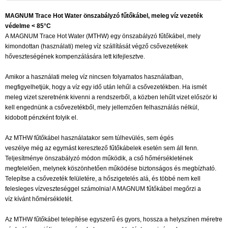
MAGNUM Trace Hot Water önszabályzó fűtőkábel, meleg víz vezeték
védelme < 85°C
A MAGNUM Trace Hot Water (MTHW) egy önszabályzó fűtőkábel, mely
kimondottan (használati) meleg víz szállítását végző csővezetékek
hőveszteségének kompenzálására lett kifejlesztve.
Amikor a használati meleg víz nincsen folyamatos használatban,
megfigyelhetjük, hogy a víz egy idő után lehűl a csővezetékben. Ha ismét
meleg vizet szeretnénk kivenni a rendszerből, a közben lehűlt vizet először ki
kell engednünk a csővezetékből, mely jellemzően felhasználás nélkül,
kidobott pénzként folyik el.
Az MTHW fűtőkábel használatakor sem túlhevülés, sem égés
veszélye még az egymást keresztező fűtőkábelek esetén sem áll fenn.
Teljesítménye önszabályzó módon működik, a cső hőmérsékletének
megfelelően, melynek köszönhetően működése biztonságos és megbízható.
Telepítse a csővezeték felületére, a hőszigetelés alá, és többé nem kell
felesleges vízveszteséggel számolnia! A MAGNUM fűtőkábel megőrzi a
víz kívánt hőmérsékletét.
Az MTHW fűtőkábel telepítése egyszerű és gyors, hossza a helyszínen méretre