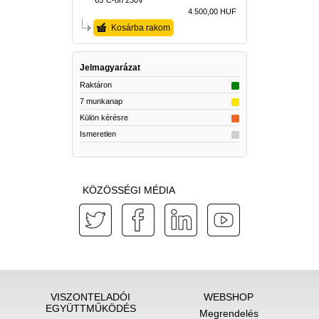
65°C-on 230V
4.500,00 HUF
Kosárba rakom
Jelmagyarázat
Raktáron
7 munkanap
Külön kérésre
Ismeretlen
KÖZÖSSÉGI MÉDIA
VISZONTELADÓI
WEBSHOP
EGYÜTTMŰKÖDÉS
Megrendelés