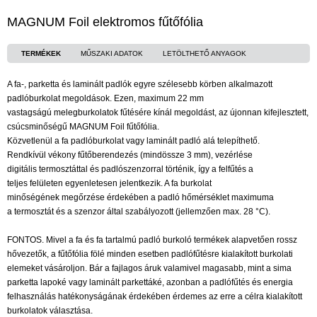
MAGNUM Foil elektromos fűtőfólia
TERMÉKEK
MŰSZAKI ADATOK
LETÖLTHETŐ ANYAGOK
A fa-, parketta és laminált padlók egyre szélesebb körben alkalmazott
padlóburkolat megoldások. Ezen, maximum 22 mm
vastagságú melegburkolatok fűtésére kínál megoldást, az újonnan kifejlesztett,
csúcsminőségű MAGNUM Foil fűtőfólia.
Közvetlenül a fa padlóburkolat vagy laminált padló alá telepíthető.
Rendkívül vékony fűtőberendezés (mindössze 3 mm), vezérlése
digitális termosztáttal és padlószenzorral történik, így a felfűtés a
teljes felületen egyenletesen jelentkezik. A fa burkolat
minőségének megőrzése érdekében a padló hőmérséklet maximuma
a termosztát és a szenzor által szabályozott (jellemzően max. 28 °C).
FONTOS. Mivel a fa és fa tartalmú padló burkoló termékek alapvetően rossz
hővezetők, a fűtőfólia fölé minden esetben padlófűtésre kialakított burkolati
elemeket vásároljon. Bár a fajlagos áruk valamivel magasabb, mint a sima
parketta lapoké vagy laminált parkettáké, azonban a padlófűtés és energia
felhasználás hatékonyságának érdekében érdemes az erre a célra kialakított
burkolatok választása.