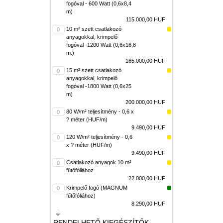
fogóval - 600 Watt (0,6x8,4
m)
115.000,00 HUF
10 m² szett csatlakozó
anyagokkal, krimpelő
fogóval -1200 Watt (0,6x16,8
m.)
165.000,00 HUF
15 m² szett csatlakozó
anyagokkal, krimpelő
fogóval -1800 Watt (0,6x25
m)
200.000,00 HUF
80 W/m² teljesítmény - 0,6 x
? méter (HUF/m)
9.490,00 HUF
120 W/m² teljesítmény - 0,6
x ? méter (HUF/m)
9.490,00 HUF
Csatlakozó anyagok 10 m²
fűtőfóliához
22.000,00 HUF
Krimpelő fogó (MAGNUM
fűtőfóliához)
8.290,00 HUF
RENDELHETŐ KIEGÉSZÍTŐK