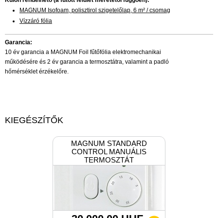
Külön rendelhető (a fűtött felület méretétől függően):
MAGNUM Isofoam, polisztirol szigetelőlap, 6 m² / csomag
Vízzáró fólia
Garancia:
10 év garancia a MAGNUM Foil fűtőfólia elektromechanikai
működésére és 2 év garancia a termosztátra, valamint a padló
hőmérséklet érzékelőre.
KIEGÉSZÍTŐK
MAGNUM STANDARD
CONTROL MANUÁLIS
TERMOSZTÁT