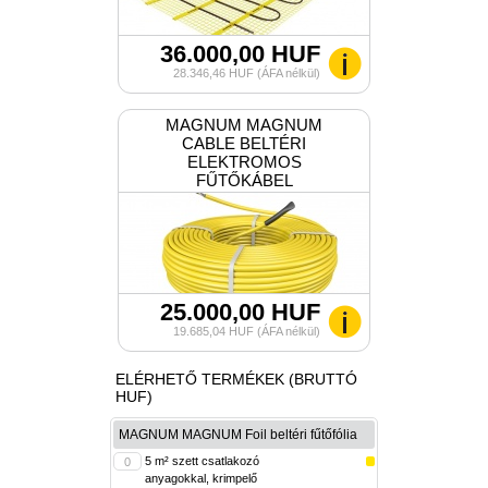
36.000,00 HUF
28.346,46 HUF (ÁFA nélkül)
MAGNUM MAGNUM
CABLE BELTÉRI
ELEKTROMOS
FŰTŐKÁBEL
25.000,00 HUF
19.685,04 HUF (ÁFA nélkül)
ELÉRHETŐ TERMÉKEK (BRUTTÓ
HUF)
MAGNUM MAGNUM Foil beltéri fűtőfólia
5 m² szett csatlakozó
anyagokkal, krimpelő