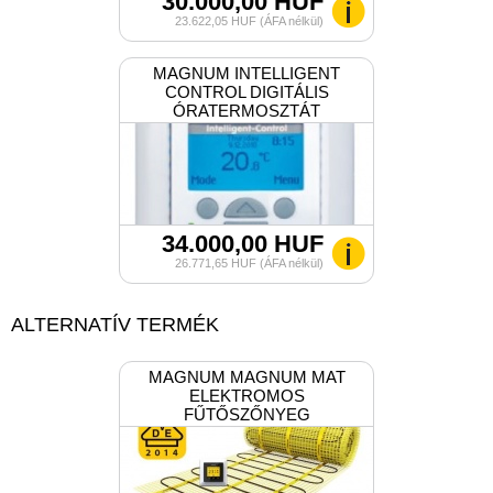
30.000,00 HUF
23.622,05 HUF (ÁFA nélkül)
MAGNUM INTELLIGENT
CONTROL DIGITÁLIS
ÓRATERMOSZTÁT
34.000,00 HUF
26.771,65 HUF (ÁFA nélkül)
ALTERNATÍV TERMÉK
MAGNUM MAGNUM MAT
ELEKTROMOS
FŰTŐSZŐNYEG