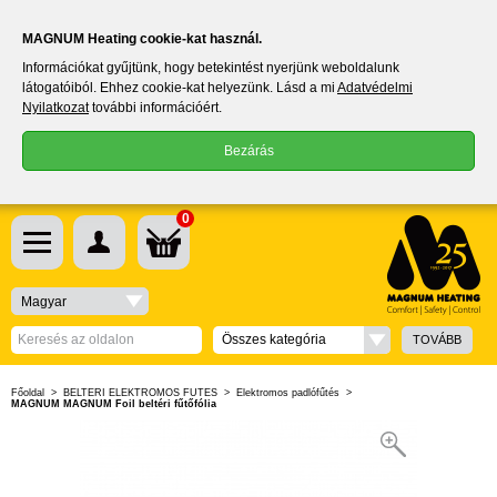
MAGNUM Heating cookie-kat használ.
Információkat gyűjtünk, hogy betekintést nyerjünk weboldalunk
látogatóiból. Ehhez cookie-kat helyezünk. Lásd a mi
Adatvédelmi
Nyilatkozat
további információért.
Bezárás
0
Magyar
Összes kategória
TOVÁBB
Főoldal
>
BELTÉRI ELEKTROMOS FŰTÉS
>
Elektromos padlófűtés
>
MAGNUM MAGNUM Foil beltéri fűtőfólia