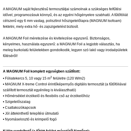
A MAGNUM saját fejlesztésű termosztátjai számolnak a szükséges felfűtési
idővel, programozásuk könnyű, és az egyéni hőigényekre szabható. A fűtőfóliát
célszerű egy 6 mm vastag, polisztirol hőszigetelőlapra (MAGNUM Isofoam)
fektetni, mely extra hő- és zajszigetelést biztosít.
A MAGNUM Foil méretezése és kivitelezése egyszerű. Biztonságos,
kényelmes, használata egyszerű: a MAGNUM Foil a legjobb választás, ha
meleg burkolatú felületekben gondolkodik, legyen szó lakó vagy irodaépületek
fűtéséről!
A MAGNUM Foil komplett egységben szállított:
2
• Fóliatekercs 5, 10 vagy 15 m
felületre (120 W/m2)
• MAGNUM X-treme Control érintőképernyős digitális termosztát (a fűtőfóliával
szállított termosztát egyénileg is kiválasztható)
• Hőmérséklet érzékelő és flexibilis cső az érzékelőhöz
• Szigetelőszalag
• Csatlakozókapcsok
• Jól áttekinthető telepítési útmutató
• Nyomáselosztó és krimpelő fogó