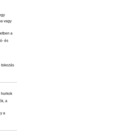
egy
kba vagy
setben a
ó- és
m tokozás
l hurkok
ók, a
gy a