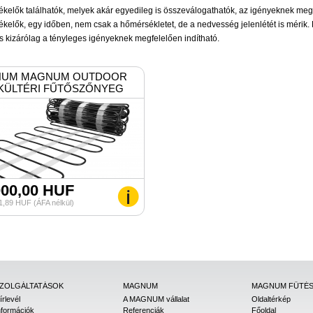
ékelők találhatók, melyek akár egyedileg is összeválogathatók, az igényeknek meg
ékelők, egy időben, nem csak a hőmérsékletet, de a nedvesség jelenlétét is mérik.
 kizárólag a tényleges igényeknek megfelelően indítható.
UM MAGNUM OUTDOOR
KÜLTÉRI FŰTŐSZŐNYEG
000,00 HUF
1,89 HUF (ÁFA nélkül)
ZOLGÁLTATÁSOK
MAGNUM
MAGNUM FŰTÉ
írlevél
A MAGNUM vállalat
Oldaltérkép
nformációk
Referenciák
Főoldal