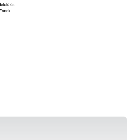
felelő és
 Ennek
S