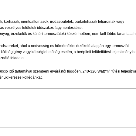
k, kórházak, mentőállomások, irodaépületek, parkolóházak feljáróinak vagy
zás veszélyes felületek időszakos fagymentesítése.
yeg, érzékelők és kültéri termosztátok) köszönhetően, nem kell többé tartania a h
ndszereket, ahol a nedvesség és hőmérséklet érzékelő alapján egy termosztát
 költségigény vagy költséglehetőség esetén, a beépített felületfűtési teljesítmény b
ználó feladata.
2
a reakció idő tartamával szembeni elvárástól függően, 240-320 Watt/m
fűtési teljesít
rjük keresse kollégánkat.