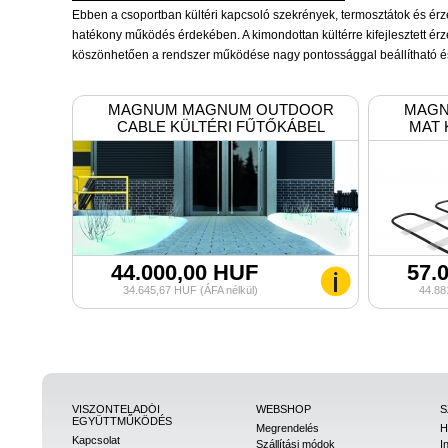
Ebben a csoportban kültéri kapcsoló szekrények, termosztátok és érz
hatékony működés érdekében. A kimondottan kültérre kifejlesztett érz
köszönhetően a rendszer működése nagy pontossággal beállítható és
MAGNUM MAGNUM OUTDOOR
MAGN
CABLE KÜLTÉRI FŰTŐKÁBEL
MAT 
44.000,00 HUF
57.
34.645,67 HUF (ÁFA nélkül)
44.88
VISZONTELADÓI
WEBSHOP
S
EGYÜTTMŰKÖDÉS
Megrendelés
H
Kapcsolat
Szállítási módok
I