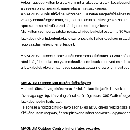
Főleg nagyobb kültéri felületekre, mint a rakodóterületek, kocsibejáró
a vezetés biztonságának garantálása miatt szükséges.
A MAGNUM kültéri fűtőkábel közvetlenül, a beton megerősítéséhez hasz
vékony betonrétegbe tenni, majd arra fektetni a szükséges aszfalt réte
apró szemcse méretű zuzott kő régetbe kerül rögzítésra.
Míg kültéri csemperagsztóba rögzített hideg burkolat esetén, a 30 W/
fűtőkábelnek a hidegburkolat felszínéhez való fizikai közelség miatt 
jégolvasztási teljesítményt biztosít.
A MAGNUM Outdoor Cable kültéri elektromos fűtőkábel 30 Watt/méter 
hőállóságú burkolat, mely a mechanikai sérülések ellen véd és a fris
a fűtőkábelek elektromágneses sugárzását szűri ki, az ellen nyújt véd
MAGNUM Outdoor Mat kültéri fűtőszőnyeg
A kültéri fűtőszőnyeg elsősorban járdák és kocsibejárók, illetve kisebb
2
távolsága egy rögzítő szalag párral kerül rögzítésre, 300 Watt/m
egys
fűtőkábel pedig hajlítható.
Telepítése a rögzített hurok távolságnak és az 50 cm-es rögzített szé
fűtőkábel nem vágható, és telepítéskor a kábel szakaszok egymást n
MAGNUM Outdoor Control kültéri fűtés vezérlés