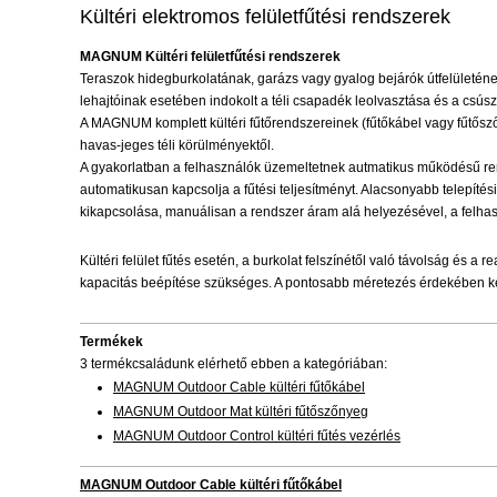
Kültéri elektromos felületfűtési rendszerek
MAGNUM Kültéri felületfűtési rendszerek
Teraszok hidegburkolatának, garázs vagy gyalog bejárók útfelületéne
lehajtóinak esetében indokolt a téli csapadék leolvasztása és a csús
A MAGNUM komplett kültéri fűtőrendszereinek (fűtőkábel vagy fűtőszőn
havas-jeges téli körülményektől.
A gyakorlatban a felhasználók üzemeltetnek autmatikus működésű re
automatikusan kapcsolja a fűtési teljesítményt. Alacsonyabb telepítési
kikapcsolása, manuálisan a rendszer áram alá helyezésével, a felhas
Kültéri felület fűtés esetén, a burkolat felszínétől való távolság és 
kapacitás beépítése szükséges. A pontosabb méretezés érdekében ké
Termékek
3 termékcsaládunk elérhető ebben a kategóriában:
MAGNUM Outdoor Cable kültéri fűtőkábel
MAGNUM Outdoor Mat kültéri fűtőszőnyeg
MAGNUM Outdoor Control kültéri fűtés vezérlés
MAGNUM Outdoor Cable kültéri fűtőkábel