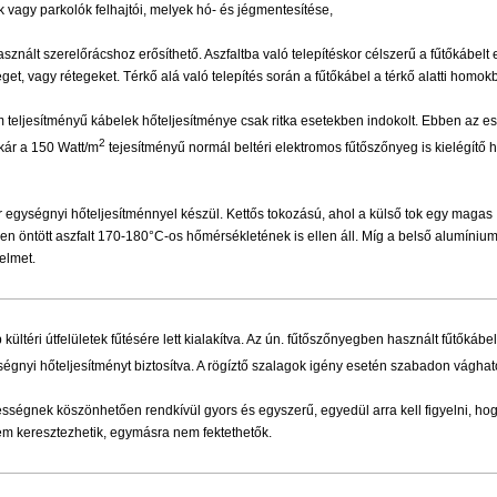
k vagy parkolók felhajtói, melyek hó- és jégmentesítése,
nált szerelőrácshoz erősíthető. Aszfaltba való telepítéskor célszerű a fűtőkábelt 
get, vagy rétegeket. Térkő alá való telepítés során a fűtőkábel a térkő alatti homo
m teljesítményű kábelek hőteljesítménye csak ritka esetekben indokolt. Ebben az e
2
akár a 150 Watt/m
tejesítményű normál beltéri elektromos fűtőszőnyeg is kielégítő h
egységnyi hőteljesítménnyel készül. Kettős tokozású, ahol a külső tok egy magas
sen öntött aszfalt 170-180°C-os hőmérsékletének is ellen áll. Míg a belső alumíniu
elmet.
 kültéri útfelületek fűtésére lett kialakítva. Az ún. fűtőszőnyegben használt fűtőkábe
égnyi hőteljesítményt biztosítva. A rögíztő szalagok igény esetén szabadon vághat
lességnek köszönhetően rendkívül gyors és egyszerű, egyedül arra kell figyelni, ho
em keresztezhetik, egymásra nem fektethetők.