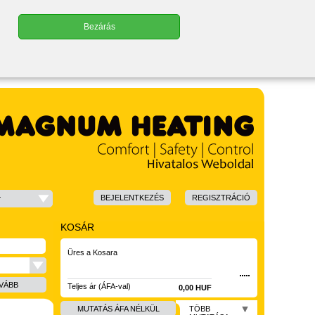
Bezárás
BEJELENTKEZÉS
REGISZTRÁCIÓ
r
KOSÁR
Üres a Kosara
VÁBB
Teljes ár (ÁFA-val)
0,00 HUF
MUTATÁS ÁFA NÉLKÜL
TÖBB