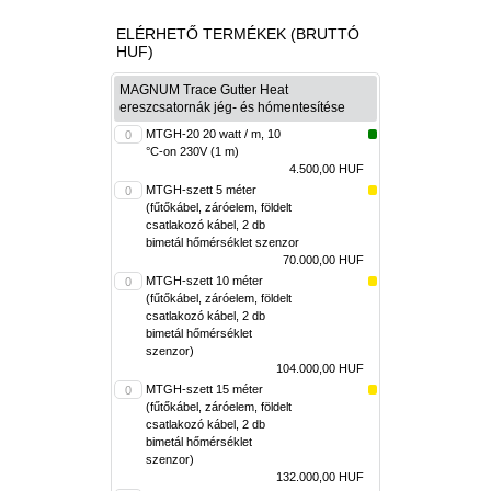
ELÉRHETŐ TERMÉKEK (BRUTTÓ
HUF)
MAGNUM Trace Gutter Heat
ereszcsatornák jég- és hómentesítése
MTGH-20 20 watt / m, 10
°C-on 230V (1 m)
4.500,00 HUF
MTGH-szett 5 méter
(fűtőkábel, záróelem, földelt
csatlakozó kábel, 2 db
bimetál hőmérséklet szenzor
70.000,00 HUF
MTGH-szett 10 méter
(fűtőkábel, záróelem, földelt
csatlakozó kábel, 2 db
bimetál hőmérséklet
szenzor)
104.000,00 HUF
MTGH-szett 15 méter
(fűtőkábel, záróelem, földelt
csatlakozó kábel, 2 db
bimetál hőmérséklet
szenzor)
132.000,00 HUF