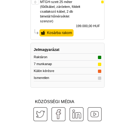
MTGH-szett 25 méter
(fűtőkábel, záróelem, földelt
csatlakozó kábel, 2 db
bimetál hőmérséklet
szenzor)
199.000,00 HUF
Kosárba rakom
Jelmagyarázat
Raktáron
7 munkanap
Külön kérésre
Ismeretlen
KÖZÖSSÉGI MÉDIA