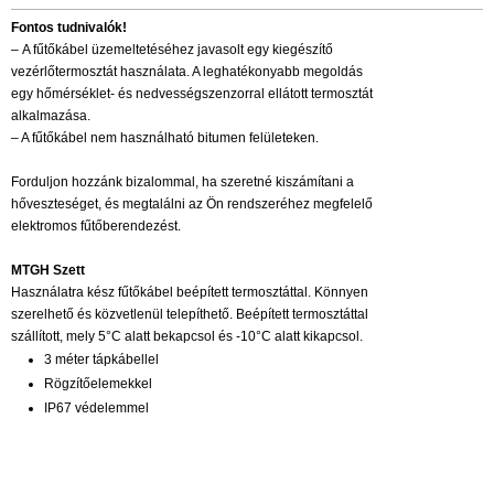
Fontos tudnivalók!
– A fűtőkábel üzemeltetéséhez javasolt egy kiegészítő
vezérlőtermosztát használata. A leghatékonyabb megoldás
egy hőmérséklet- és nedvességszenzorral ellátott termosztát
alkalmazása.
– A fűtőkábel nem használható bitumen felületeken.
Forduljon hozzánk bizalommal, ha szeretné kiszámítani a
hőveszteséget, és megtalálni az Ön rendszeréhez megfelelő
elektromos fűtőberendezést.
MTGH Szett
Használatra kész fűtőkábel beépített termosztáttal. Könnyen
szerelhető és közvetlenül telepíthető. Beépített termosztáttal
szállított, mely 5°C alatt bekapcsol és -10°C alatt kikapcsol.
3 méter tápkábellel
Rögzítőelemekkel
IP67 védelemmel