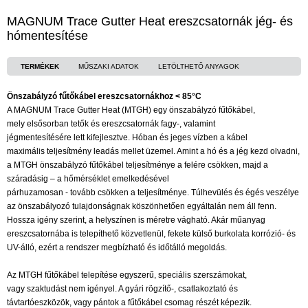
MAGNUM Trace Gutter Heat ereszcsatornák jég- és
hómentesítése
TERMÉKEK
MŰSZAKI ADATOK
LETÖLTHETŐ ANYAGOK
Önszabályzó fűtőkábel ereszcsatornákhoz < 85°C
A MAGNUM Trace Gutter Heat (MTGH) egy önszabályzó fűtőkábel,
mely elsősorban tetők és ereszcsatornák fagy-, valamint
jégmentesítésére lett kifejlesztve. Hóban és jeges vízben a kábel
maximális teljesítmény leadás mellet üzemel. Amint a hó és a jég kezd olvadni,
a MTGH önszabályzó fűtőkábel teljesítménye a felére csökken, majd a
száradásig – a hőmérséklet emelkedésével
párhuzamosan - tovább csökken a teljesítménye. Túlhevülés és égés veszélye
az önszabályozó tulajdonságnak köszönhetően egyáltalán nem áll fenn.
Hossza igény szerint, a helyszínen is méretre vágható. Akár műanyag
ereszcsatornába is telepíthető közvetlenül, fekete külső burkolata korrózió- és
UV-álló, ezért a rendszer megbízható és időtálló megoldás.
Az MTGH fűtőkábel telepítése egyszerű, speciális szerszámokat,
vagy szaktudást nem igényel. A gyári rögzítő-, csatlakoztató és
távtartóeszközök, vagy pántok a fűtőkábel csomag részét képezik.