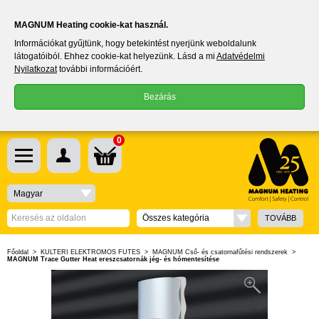
MAGNUM Heating cookie-kat használ.
Információkat gyűjtünk, hogy betekintést nyerjünk weboldalunk
látogatóiból. Ehhez cookie-kat helyezünk. Lásd a mi
Adatvédelmi
Nyilatkozat
további információért.
Bezárás
0
Magyar
Összes kategória
TOVÁBB
Főoldal
>
KÜLTÉRI ELEKTROMOS FŰTÉS
>
MAGNUM Cső- és csatornafűtési rendszerek
>
MAGNUM Trace Gutter Heat ereszcsatornák jég- és hómentesítése